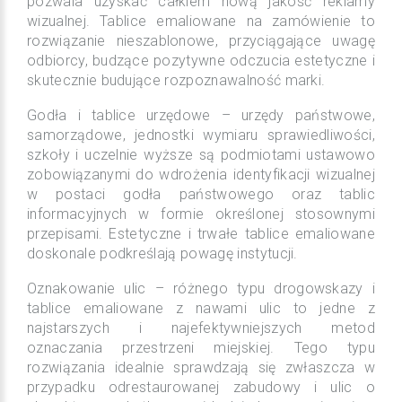
pozwala uzyskać całkiem nową jakość reklamy
wizualnej. Tablice emaliowane na zamówienie to
rozwiązanie nieszablonowe, przyciągające uwagę
odbiorcy, budzące pozytywne odczucia estetyczne i
skutecznie budujące rozpoznawalność marki.
Godła i tablice urzędowe – urzędy państwowe,
samorządowe, jednostki wymiaru sprawiedliwości,
szkoły i uczelnie wyższe są podmiotami ustawowo
zobowiązanymi do wdrożenia identyfikacji wizualnej
w postaci godła państwowego oraz tablic
informacyjnych w formie określonej stosownymi
przepisami. Estetyczne i trwałe
tablice emaliowane
doskonale podkreślają powagę instytucji.
Oznakowanie ulic – różnego typu drogowskazy i
tablice emaliowane z nawami ulic to jedne z
najstarszych i najefektywniejszych metod
oznaczania przestrzeni miejskiej. Tego typu
rozwiązania idealnie sprawdzają się zwłaszcza w
przypadku odrestaurowanej zabudowy i ulic o