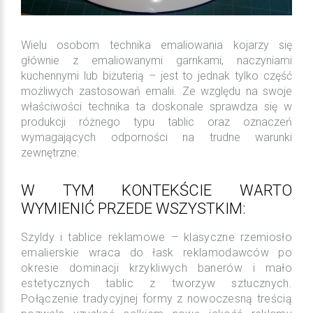
Wielu osobom technika emaliowania kojarzy się
głównie z emaliowanymi garnkami, naczyniami
kuchennymi lub biżuterią – jest to jednak tylko część
możliwych zastosowań emalii. Ze względu na swoje
właściwości technika ta doskonale sprawdza się w
produkcji różnego typu tablic oraz oznaczeń
wymagających odporności na trudne warunki
zewnętrzne.
W TYM KONTEKŚCIE WARTO
WYMIENIĆ PRZEDE WSZYSTKIM:
Szyldy i tablice reklamowe – klasyczne rzemiosło
emalierskie wraca do łask reklamodawców po
okresie dominacji krzykliwych banerów i mało
estetycznych tablic z tworzyw sztucznych.
Połączenie tradycyjnej formy z nowoczesną treścią