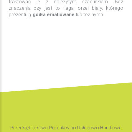
traktować je z należytym szacunkiem. Bez
znaczenia czy jest to flaga, orzeł biały, którego
prezentują
godła emaliowane
lub też hymn.
Przedsiębiorstwo Produkcyjno Usługowo Handlowe