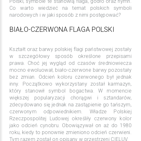
Polski, symbole te stanowią flaga, godło oraz hymn.
Co warto wiedzieć na temat polskich symboli
narodowych i w jaki sposób z nimi postępować?
BIAŁO-CZERWONA FLAGA POLSKI
Kształt oraz barwy polskiej flagi państwowej zostały
w szczegółowy sposób określone przepisami
prawa. Choć jej wygląd od czasów średniowiecza
mocno ewoluował, biało-czerwone barwy pozostały
bez zmian. Odcień koloru czerwonego był jednak
inny. Początkowo wykorzystany został karmazyn,
który stanowił symbol bogactwa. W momencie
większej popularyzacji chorągwi i sztandarów,
zdecydowano się jednak na zastąpienie go tańszym,
czerwonym odpowiednikiem. Władze Polskiej
Rzeczpospolitej Ludowej określiły czerwony kolor
jako odcień cynobru. Obowiązywał on aż do 1980
roku, kiedy to ponownie zmieniono odcień czerwieni.
Tym razem został on opisany w przestrzeni CIELUV.