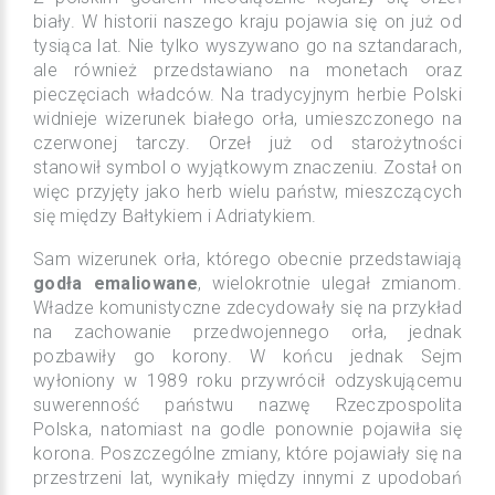
biały. W historii naszego kraju pojawia się on już od
tysiąca lat. Nie tylko wyszywano go na sztandarach,
ale również przedstawiano na monetach oraz
pieczęciach władców. Na tradycyjnym herbie Polski
widnieje wizerunek białego orła, umieszczonego na
czerwonej tarczy. Orzeł już od starożytności
stanowił symbol o wyjątkowym znaczeniu. Został on
więc przyjęty jako herb wielu państw, mieszczących
się między Bałtykiem i Adriatykiem.
Sam wizerunek orła, którego obecnie przedstawiają
godła emaliowane
, wielokrotnie ulegał zmianom.
Władze komunistyczne zdecydowały się na przykład
na zachowanie przedwojennego orła, jednak
pozbawiły go korony. W końcu jednak Sejm
wyłoniony w 1989 roku przywrócił odzyskującemu
suwerenność państwu nazwę Rzeczpospolita
Polska, natomiast na godle ponownie pojawiła się
korona. Poszczególne zmiany, które pojawiały się na
przestrzeni lat, wynikały między innymi z upodobań